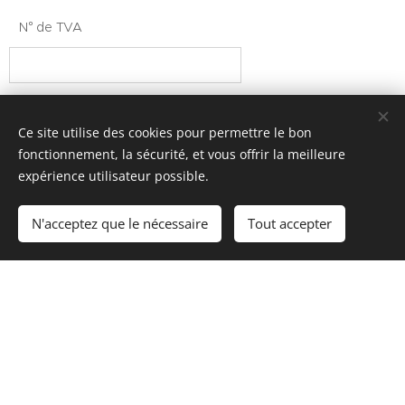
N° de TVA
N° de téléphone
Ce site utilise des cookies pour permettre le bon
fonctionnement, la sécurité, et vous offrir la meilleure
expérience utilisateur possible.
Votre adresse (veuillez notifier si votre adresse de
livraison n'est pas la même que votre adresse de
N'acceptez que le nécessaire
Tout accepter
facturation)