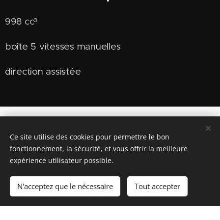
998 cc³
boîte 5 vitesses manuelles
direction assistée
Galerie photo
Ce site utilise des cookies pour permettre le bon
fonctionnement, la sécurité, et vous offrir la meilleure
expérience utilisateur possible.
N'acceptez que le nécessaire
Tout accepter